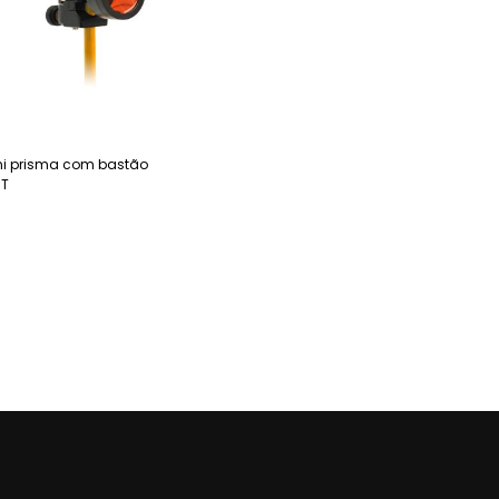
ni prisma com bastão
3T
ia mais