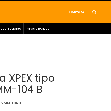
Contato
Base Nivelante
Miras e Balizas
a XPEX tipo
 MM-104 B
7,5 MM-104 B