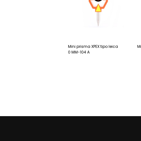
Mini prisma XPEX tipo leica
M
0 MM-104 A
L
Leia mais