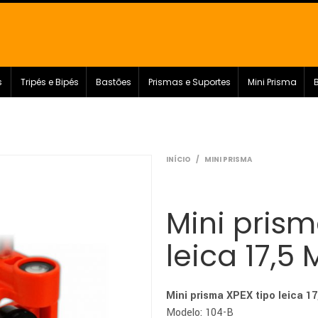
s
Tripés e Bipés
Bastões
Prismas e Suportes
Mini Prisma
INÍCIO
/
MINI PRISMA
Mini prism
leica 17,5
Mini prisma XPEX tipo leica 1
Modelo: 104-B