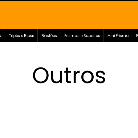
s
Tripés e Bipés
Bastões
Prismas e Suportes
Mini Prisma
Outros