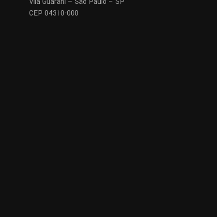
Vila Guarani – São Paulo – SP
CEP 04310-000