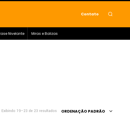
Contato
Base Nivelante
Miras e Balizas
Exibindo 19–23 de 23 resultados
ORDENAÇÃO PADRÃO